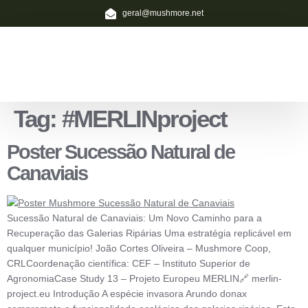
geral@mushmore.net
Serviços Ecolução
Formação Ativa
Tag:
#MERLINproject
Poster Sucessão Natural de
Canaviais
Sucessão Natural de Canaviais: Um Novo Caminho para a
Recuperação das Galerias Ripárias Uma estratégia replicável em
qualquer município! João Cortes Oliveira – Mushmore Coop,
CRLCoordenação científica: CEF – Instituto Superior de
AgronomiaCase Study 13 – Projeto Europeu MERLIN🔗 merlin-
project.eu Introdução A espécie invasora Arundo donax