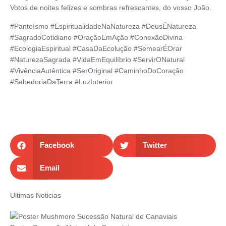
Votos de noites felizes e sombras refrescantes, do vosso João.
#Panteísmo #EspiritualidadeNaNatureza #DeusÉNatureza
#SagradoCotidiano #OraçãoEmAção #ConexãoDivina
#EcologiaEspiritual #CasaDaEcolução #SemearÉOrar
#NaturezaSagrada #VidaEmEquilíbrio #ServirONatural
#VivênciaAutêntica #SerOriginal #CaminhoDoCoração
#SabedoriaDaTerra #LuzInterior
Facebook
Twitter
Email
Ultimas Noticias