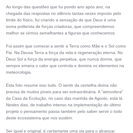
Ao longo das questões que fui pondo ano após ano, na
chegada das respostas no silêncio tantas vezes imposto pelo
limite do físico, fui criando a sensação de que Deus é uma
soma politeísta de forças criadoras, que compreendemos
melhor se virmos semelhantes a figuras que conhecemos.
Foi assim que comecei a sentir a Terra como Mãe e o Sol como
Pai. Na Deusa Terra a força da vida e regeneração eterna. No
Deus Sol a força da energia perpétua, que nunca dorme, que
sempre emana o calor que controla e domina os elementos na
meteorologia.
Esta foto resume isso tudo. O sentir da centelha divina não
precisa de muitos píxeis para ser extraordinária. A “atmosfera”
da Casa da Ecolução, no caso das manhãs de Agosto, está lá.
Nestes dias, de trabalho intenso na implementação do último
projeto o pensamento passa também pelo saber servir o todo
deste ecossistema que nos sustém.
Ser igual e original, é certamente uma via para o alcançar.