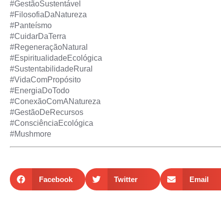
#GestãoSustentável
#FilosofiaDaNatureza
#Panteísmo
#CuidarDaTerra
#RegeneraçãoNatural
#EspiritualidadeEcológica
#SustentabilidadeRural
#VidaComPropósito
#EnergiaDoTodo
#ConexãoComANatureza
#GestãoDeRecursos
#ConsciênciaEcológica
#Mushmore
Facebook
Twitter
Email