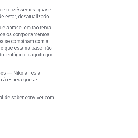
ue o fizéssemos, quase
e estar, desatualizado.
 que abracei em tão tenra
odos os comportamentos
os se combinam com a
 e que está na base não
o teológico, daquilo que
ões — Nikola Tesla
m à espera que as
al de saber conviver com