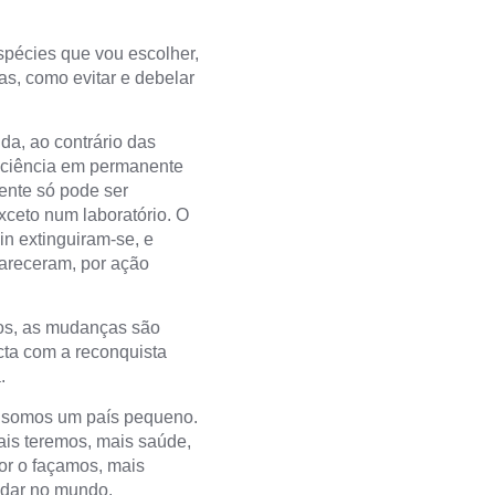
spécies que vou escolher,
as, como evitar e debelar
da, ao contrário das
a ciência em permanente
ente só pode ser
xceto num laboratório. O
n extinguiram-se, e
areceram, por ação
os, as mudanças são
acta com a reconquista
.
 e somos um país pequeno.
ais teremos, mais saúde,
or o façamos, mais
ndar no mundo.