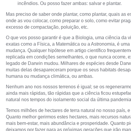
incêndios. Ou posso fazer ambas: salvar e plantar.
Mas preciso de saber onde plantar, como plantar, quais as e
onde as vou colocar, como preparar o solo, como evitar prag
excesso de compactação, poluição, etc.
O que vos posso garantir é que a Biologia, uma ciência da vi
exatas como a Física, a Matemática ou a Astronomia, é um
mudança. Qualquer hipótese em artigo científico frequentem
replicada em condições semelhantes, o que nunca ocorre, e
legado de Darwin mudou. Milhares de espécies desde Darwi
muitas delas desapareceram porque os seus habitats desap
humana ou mudança climática, ou ambas.
Nenhum ano nos nossos terrenos é igual; se os regenerarm
ainda mais rápidas, tão rápidas que a ciência ficou estupef
natural nos tempos do isolamento social da última pandemia
Temos milhões de hectares de terra natural no nosso país,
Quanto melhor gerirmos estes hectares, mais recursos natur
mais bem-estar, mais abundância e prosperidade. Quanto pi
deixamos por fazer para as próximas gerações que irão ma