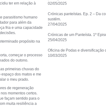
idiu ter em relação à
02/05/2025
Crónicas panteístas. Ep. 2 – Da 
este parasitismo humano
sustém.
dador para além da
27/04/2025
beça fria e uma capacidade
 decisões.
Crónicas de um Panteísta. 1º Epis
25/04/2025
eterminado propósito na
Oficina de Podas e diversificação
horta, começar o processo
10/03/2025
meados do outono.
nas primeiras chuvas do
o espaço dos matos e me
talar o meu prado.
vores de regeneração
e nos momentos certos.
ue façam sentido para o
om muita resiliência a